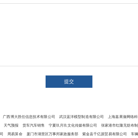
广西博大胜任信息技术有限公司
武汉蓝洋模型制造有限公司
上海嘉果潋网络科
天气预报
货车汽车销售
宁夏玖月玖文化传媒有限公司
张家港市红隆无纺布
司
周易算命
厦门市湖里区万事邦家政服务部
紫金县千亿源贸易有限公司
车